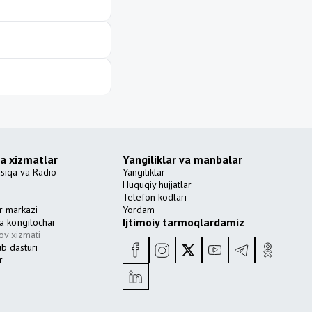
va xizmatlar
Yangiliklar va manbalar
siqa va Radio
Yangiliklar
Huquqiy hujjatlar
Telefon kodlari
r markazi
Yordam
Ijtimoiy tarmoqlardamiz
a ko'ngilochar
ov xizmati
b dasturi
r