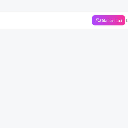
Sirdaryo viloyati
Surxondaryo viloyati
Oila tariflari
T
Toshkent
Toshkent viloyati
Xorazm viloyati
Andijon viloyati
Farg'ona viloyati
Jizzax viloyati