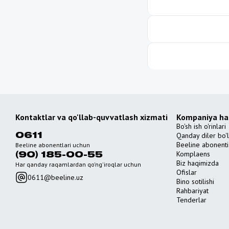
Kontaktlar va qo'llab-quvvatlash xizmati
Kompaniya ha
Bo'sh ish o'rinlari
Qanday diler bo'
0611
Beeline abonenti 
Beeline abonentlari uchun
Komplaens
(90) 185-00-55
Biz haqimizda
Har qanday raqamlardan qo'ng'iroqlar uchun
Ofislar
0611@beeline.uz
Bino sotilishi
Rahbariyat
Tenderlar