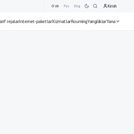
Kirish
O'zb
Рус
Eng
arif rejalar
Internet-paketlar
Xizmatlar
Rouming
Yangiliklar
Yana