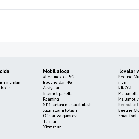
qida
Mobil aloqa
Ilovalar 
«Beeline» da 5G
Beeline Mu
lish mumkin
Beeline dan 4G
riitm
bo'lish
Aksiyalar
KINOM
Internet paketlar
Ma'lumotla
Roaming
Ma'lumot v
SIM-kartani mustaqil ulash
Beepul to'l
Xizmatlarni to'lash
Beeline Clu
Ofislar va qamrov
Smartfonla
Tariflar
Xizmatlar