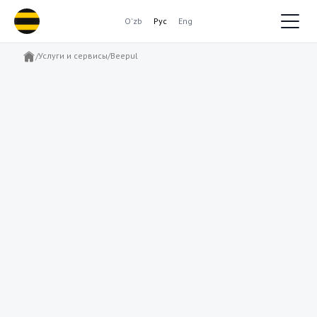
O'zb
Рус
Eng
Услуги и сервисы
/
Beepul
/