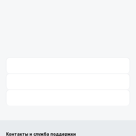
Beepul – это современный платежный инструмент
в Узбекистане.
Beepul — это удобный сервис для оплаты услуг,
переводов с карты на карту, пополнения баланса и
управления своими финансами прямо с ......
Контакты и служба поддержки