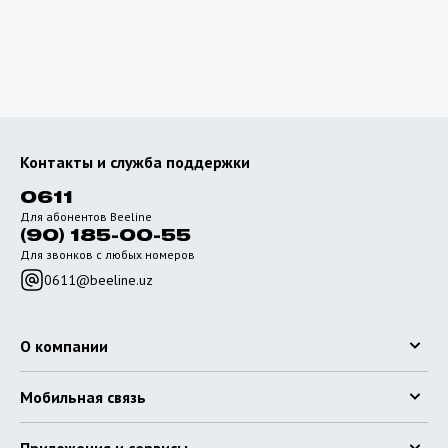
выбрать сеть 5G
Android:
«Настройки» -> «Мобильная сеть» ->
«Pежим cети» и выберите 5G.
IOS:
«Настройки» -> «Сотовая связь» ->
«Параметры» -> «Голос и данные» -> «5G
включена» или «5G автоматически».
Контакты и служба поддержки
0611
Для абонентов Beeline
(90) 185-00-55
Для звонков с любых номеров
0611@beeline.uz
О компании
Мобильная связь
Приложения и сервисы