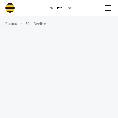
O'zb
Рус
Eng
Главная
/
5G в Beeline
5G в Beeline