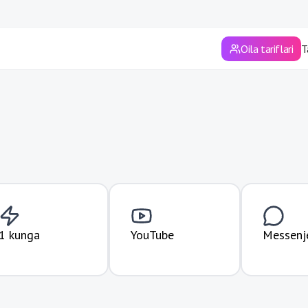
Sirdaryo viloyati
Surxondaryo viloyati
Oila tariflari
T
Toshkent
Toshkent viloyati
Xorazm viloyati
Andijon viloyati
Farg'ona viloyati
Jizzax viloyati
1 kunga
YouTube
Messenje