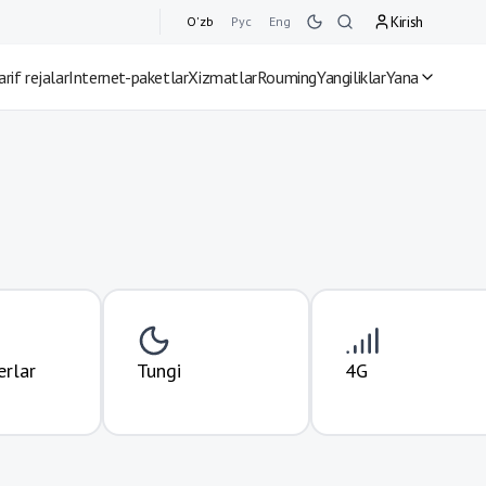
Kirish
O'zb
Рус
Eng
arif rejalar
Internet-paketlar
Xizmatlar
Rouming
Yangiliklar
Yana
rlar
Tungi
4G