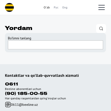
O'zb
Рус
Eng
Yordam
Bo'limni tanlang
Kontaktlar va qo'llab-quvvatlash xizmati
0611
Beeline abonentlari uchun
(90) 185-00-55
Har qanday raqamlardan qo'ng'iroqlar uchun
0611@beeline.uz