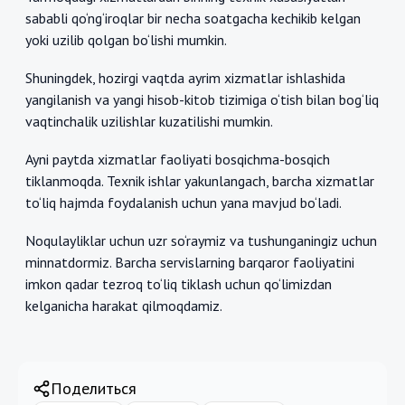
sababli qo‘ng‘iroqlar bir necha soatgacha kechikib kelgan
yoki uzilib qolgan bo‘lishi mumkin.
Shuningdek, hozirgi vaqtda ayrim xizmatlar ishlashida
yangilanish va yangi hisob-kitob tizimiga o‘tish bilan bog‘liq
vaqtinchalik uzilishlar kuzatilishi mumkin.
Ayni paytda xizmatlar faoliyati bosqichma-bosqich
tiklanmoqda. Texnik ishlar yakunlangach, barcha xizmatlar
to‘liq hajmda foydalanish uchun yana mavjud bo‘ladi.
Noqulayliklar uchun uzr so‘raymiz va tushunganingiz uchun
minnatdormiz. Barcha servislarning barqaror faoliyatini
imkon qadar tezroq to‘liq tiklash uchun qo‘limizdan
kelganicha harakat qilmoqdamiz.
Поделиться