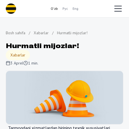
O'zb
Рус
Eng
Bosh sahifa
/
Xabarlar
/
Hurmatli mijozlar!
Hurmatli mijozlar!
Xabarlar
3 Aprel
1 min.
Tarmoqdagi xizmatlardan birining texnik xususiyatlari