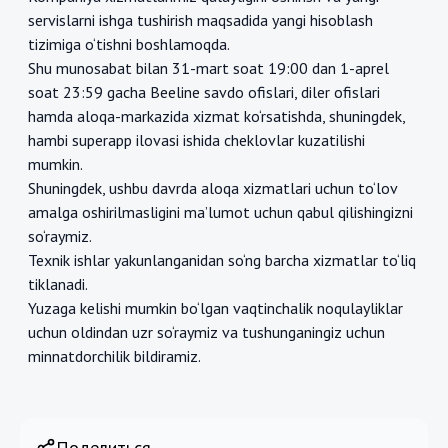
servislarni ishga tushirish maqsadida yangi hisoblash
tizimiga o‘tishni boshlamoqda.
Shu munosabat bilan 31-mart soat 19:00 dan 1-aprel
soat 23:59 gacha Beeline savdo ofislari, diler ofislari
hamda aloqa-markazida xizmat ko‘rsatishda, shuningdek,
hambi superapp ilovasi ishida cheklovlar kuzatilishi
mumkin.
Shuningdek, ushbu davrda aloqa xizmatlari uchun to‘lov
amalga oshirilmasligini ma’lumot uchun qabul qilishingizni
so‘raymiz.
Texnik ishlar yakunlanganidan so‘ng barcha xizmatlar to‘liq
tiklanadi.
Yuzaga kelishi mumkin bo‘lgan vaqtinchalik noqulayliklar
uchun oldindan uzr so‘raymiz va tushunganingiz uchun
minnatdorchilik bildiramiz.
Поделиться