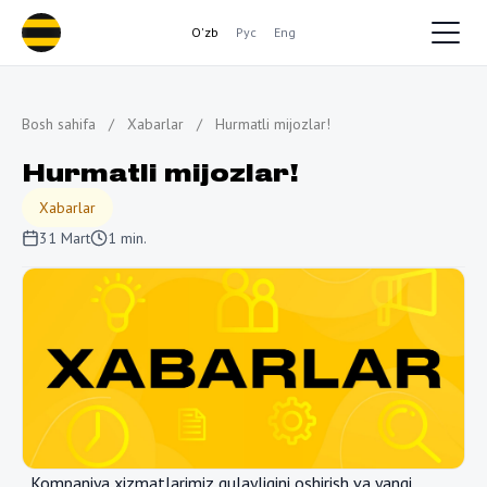
O'zb
Рус
Eng
Bosh sahifa
/
Xabarlar
/
Hurmatli mijozlar!
Hurmatli mijozlar!
Xabarlar
31 Mart
1 min.
Kompaniya xizmatlarimiz qulayligini oshirish va yangi