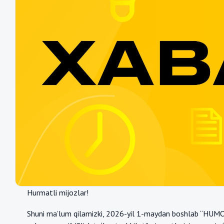
Hurmatli mijozlar!
Shuni ma’lum qilamizki, 2026-yil 1-maydan boshlab “HUM