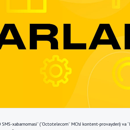
O SMS-xabarnomasi” (“Octotelecom” MChJ kontent-provayderi) va 