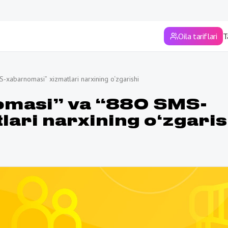
Sirdaryo viloyati
Surxondaryo viloyati
Oila tariflari
T
Toshkent
Toshkent viloyati
Xorazm viloyati
Andijon viloyati
abarnomasi” xizmatlari narxining o‘zgarishi
Farg'ona viloyati
Jizzax viloyati
masi” va “880 SMS-
ari narxining o‘zgaris