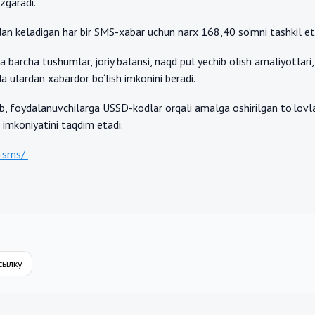
‘zgaradi.
 keladigan har bir SMS-xabar uchun narx 168,40 so‘mni tashkil et
barcha tushumlar, joriy balansi, naqd pul yechib olish amaliyotlari,
 ulardan xabardor bo‘lish imkonini beradi.
b, foydalanuvchilarga USSD-kodlar orqali amalga oshirilgan to‘lov
 imkoniyatini taqdim etadi.
t-sms/
сылку