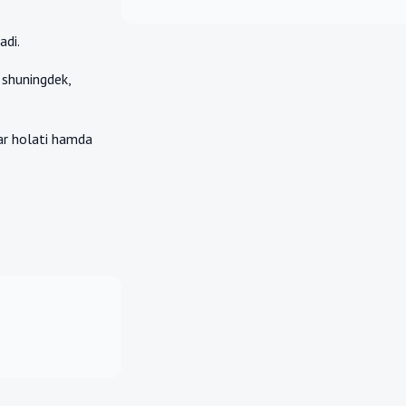
adi.
 shuningdek,
lar holati hamda