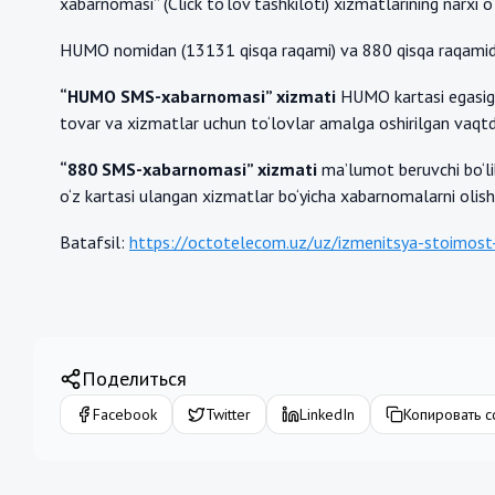
xabarnomasi” (Click to‘lov tashkiloti) xizmatlarining narxi o
HUMO nomidan (13131 qisqa raqami) va 880 qisqa raqamidan
“HUMO SMS-xabarnomasi” xizmati
HUMO kartasi egasiga 
tovar va xizmatlar uchun to‘lovlar amalga oshirilgan vaqtda
“880 SMS-xabarnomasi” xizmati
ma’lumot beruvchi bo‘li
o‘z kartasi ulangan xizmatlar bo‘yicha xabarnomalarni olish
Batafsil:
https://octotelecom.uz/uz/izmenitsya-stoimos
Поделиться
Facebook
Twitter
LinkedIn
Копировать с