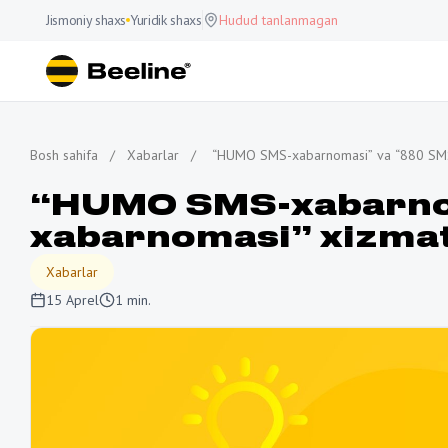
Jismoniy shaxs
Yuridik shaxs
Hudud tanlanmagan
Bosh sahifa
/
Xabarlar
/
“HUMO SMS-xabarnomasi” va “880 SMS-x
“HUMO SMS-xabarno
xabarnomasi” xizmatl
Xabarlar
15 Aprel
1 min.