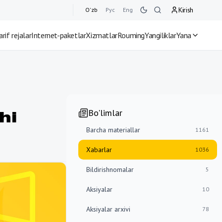
Kirish
O'zb
Рус
Eng
arif rejalar
Internet-paketlar
Xizmatlar
Rouming
Yangiliklar
Yana
Bo'limlar
hi
Barcha materiallar
1161
Xabarlar
1036
Bildirishnomalar
5
Aksiyalar
10
Aksiyalar arxivi
78