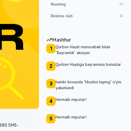
Rouming
17
Beeline club
42
Mashhur
Qurbon Hayiti munosabati bilan
1
“Bayramlik” aksiyasi
Qurbon Hayitiga bayramona bonuslar
2
hambi ilovasida "Hisobni toping" o‘yini
3
yakunlandi
Hurmatli mijozlar!
4
Hurmatli mijozlar!
5
“880 SMS-