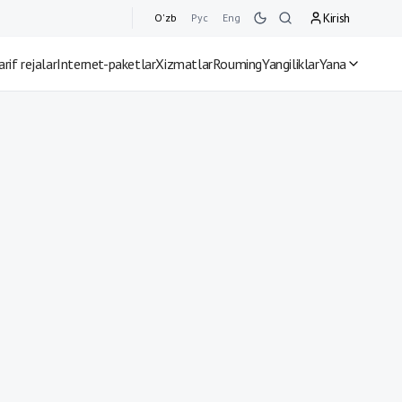
Kirish
O'zb
Рус
Eng
arif rejalar
Internet-paketlar
Xizmatlar
Rouming
Yangiliklar
Yana