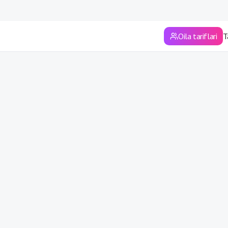
Sirdaryo viloyati
Surxondaryo viloyati
Oila tariflari
T
Toshkent
Toshkent viloyati
Xorazm viloyati
Andijon viloyati
Farg'ona viloyati
Jizzax viloyati