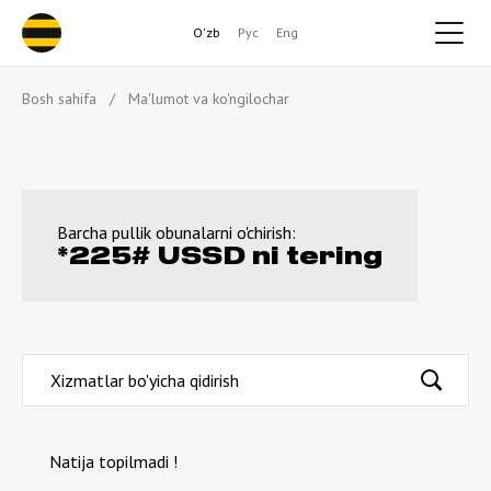
O'zb
Рус
Eng
Bosh sahifa
/
Ma'lumot va ko'ngilochar
Barcha pullik obunalarni o'chirish:
*225# USSD ni tering
Natija topilmadi !