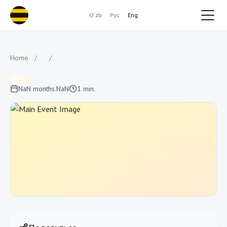
O'zb
Рус
Eng
Home
/
/
NaN months.NaN
1 min.