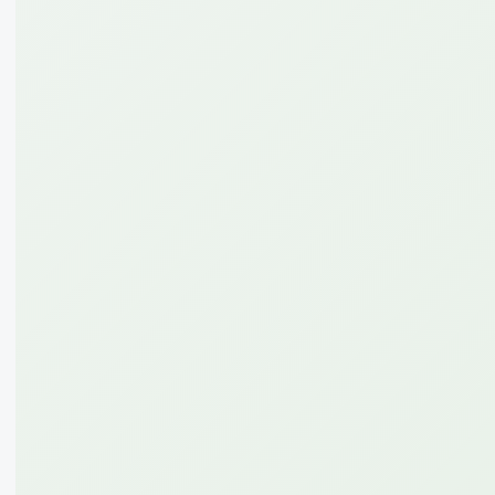
50
10 000
GB
сум
на 7 дней
*110*599#
Подробнее
2
105 000
GB
сум
на 15 дней
*110*595#
Подробнее