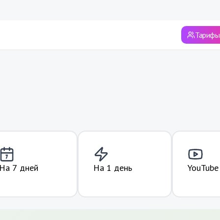
Сырдарьинская область
Сурхандарьинская область
Тарифы 
Ташкент
Ташкентская область
Хорезмская область
Андижанская область
Ферганская область
Джизакская область
На 7 дней
На 1 день
YouTube