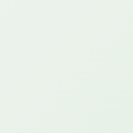
50
10 000
GB
сум
на 7 дней
*110*600#
Подробнее
3
145 000
GB
сум
на 15 дней
*110*596#
Подробнее