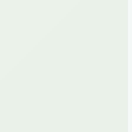
40
30 000
GB
сум
на 7 дней
*110*568#
Подробнее