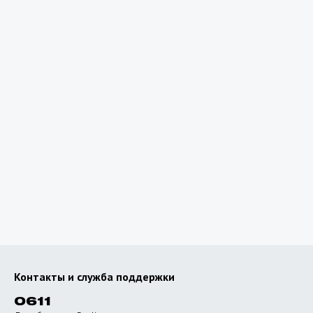
Планируете поездку за
границу?
Для использования интернета за пределами
Узбекистана подключите специальные роуминговые
пакеты с выгодными тарифами.
Перейти к роумингу
Контакты и служба поддержки
0611