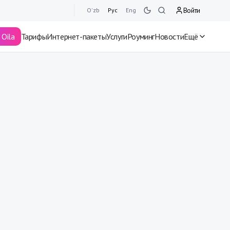
Войти
O'zb
Рус
Eng
Oila
Тарифы
Интернет-пакеты
Услуги
Роуминг
Новости
Ещё