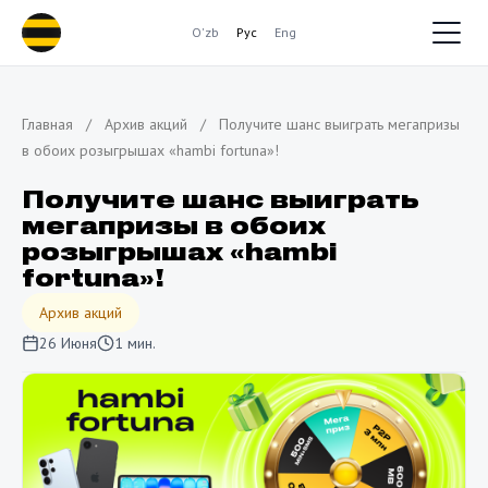
O'zb
Рус
Eng
Главная
/
Архив акций
/
Получите шанс выиграть мегапризы
в обоих розыгрышах «hambi fortuna»!
Получите шанс выиграть
мегапризы в обоих
розыгрышах «hambi
fortuna»!
Архив акций
26 Июня
1 мин.