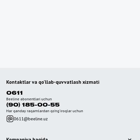
Chet elga sayohat
rejalashtiryapsizmi?
O'zbekistondan tashqarida internetdan foydalanish
uchun qulay tarifli maxsus rouming paketlarini ulang.
Roumingga o'tish
Kontaktlar va qo'llab-quvvatlash xizmati
0611
Beeline abonentlari uchun
(90) 185-00-55
Har qanday raqamlardan qo'ng'iroqlar uchun
0611@beeline.uz
Kompaniya haqida