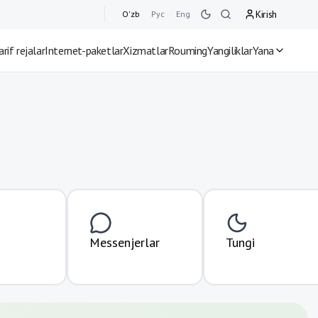
Kirish
O'zb
Рус
Eng
arif rejalar
Internet-paketlar
Xizmatlar
Rouming
Yangiliklar
Yana
Messenjerlar
Tungi