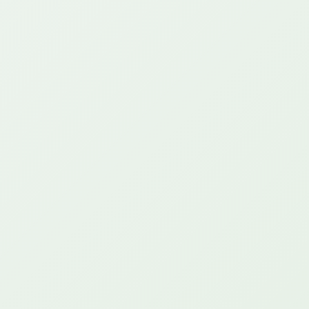
50
10 000
GB
so'm
7 kunga
*110*600#
Batafsil
3
145 000
GB
so'm
15 kunga
*110*596#
Batafsil