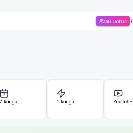
Sirdaryo viloyati
Surxondaryo viloyati
Oila tariflari
T
Toshkent
Toshkent viloyati
Xorazm viloyati
Andijon viloyati
Farg'ona viloyati
Jizzax viloyati
7 kunga
1 kunga
YouTube