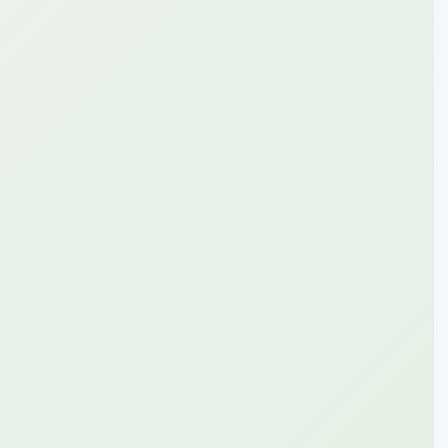
40
30 000
GB
so'm
7 kunga
*110*568#
Batafsil