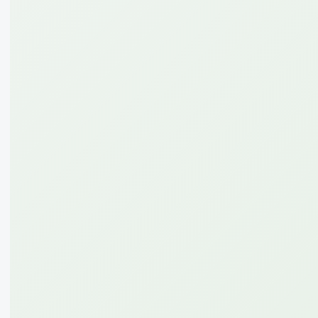
50
10 000
GB
so'm
7 kunga
*110*599#
Batafsil
2
105 000
GB
so'm
15 kunga
*110*595#
Batafsil